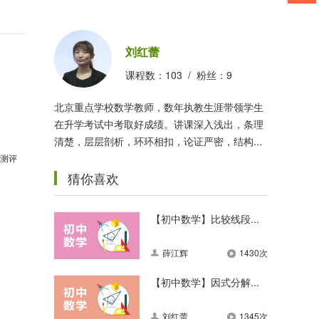
刘红蕾
课程数：
103
/ 粉丝：
9
北京重点学校数学教师，数年执教生涯带领学生
在升学考试中考取好成绩。讲课深入浅出，条理
清楚，层层剖析，环环相扣，论证严密，结构...
测评
猜你喜欢
【初中数学】比较线段...
薛江辉
1430次
【初中数学】因式分解...
刘红蕾
1345次