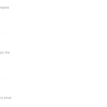
mpass
。
 the
y smar