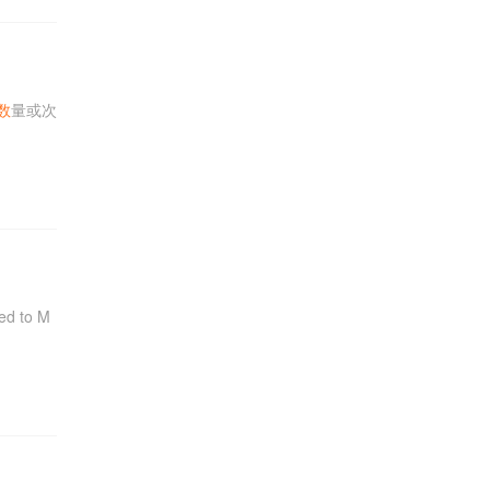
数
量或次
 to M