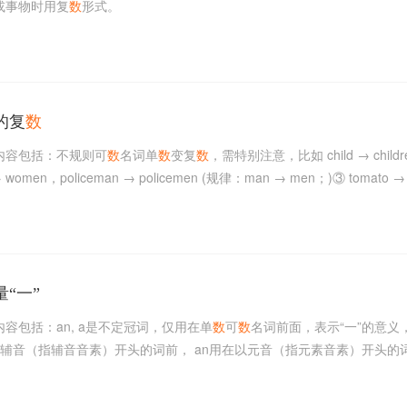
或事物时用复
数
形式。
的复
数
内容包括：不规则可
数
名词单
数
变复
数
，需特别注意，比如 child → child
women，policeman → policemen (规律：man → men；)③ tomato → 
量“一”
容包括：an, a是不定冠词，仅用在单
数
可
数
名词前面，表示“一”的意义
以辅音（指辅音音素）开头的词前， an用在以元音（指元素音素）开头的