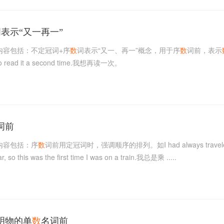
表示“又一再一”
内容包括：不定冠词+序
数
词表示“又一、再一”概念，用于序
数
词前，表示
 read it a second time.我想再读一次。
词前
内容包括：序
数
词前用定冠词时，强调顺序的排列。如I had always traveled
ar, so this was the first time I was on a train.我总是乘 .....
明物的单
数
名词前