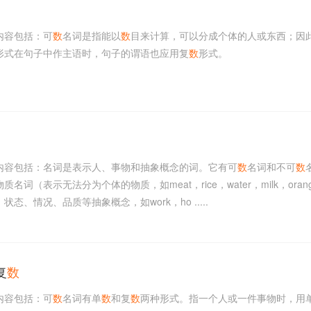
内容包括：可
数
名词是指能以
数
目来计算，可以分成个体的人或东西；因
形式在句子中作主语时，句子的谓语也应用复
数
形式。
内容包括：名词是表示人、事物和抽象概念的词。它有可
数
名词和不可
数
质名词（表示无法分为个体的物质，如meat，rice，water，milk，oran
态、情况、品质等抽象概念，如work，ho .....
复
数
内容包括：可
数
名词有单
数
和复
数
两种形式。指一个人或一件事物时，用