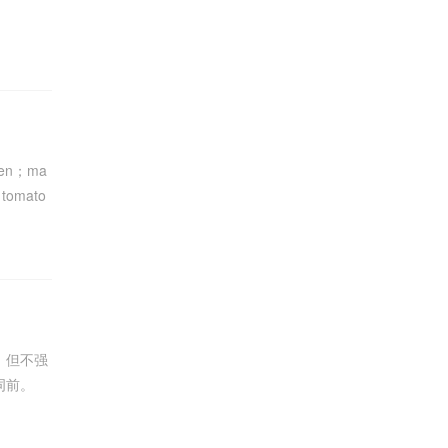
ren；ma
tomato
，但不强
词前。