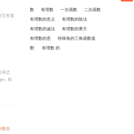
数
有理数
一次函数
二次函数
此它有复
有理数的意义
有理数的除法
有理数的减法
有理数的乘方
有理数的意
特殊角的三角函数值
数'
有理数 的
名词之
ge）和
单
数
形