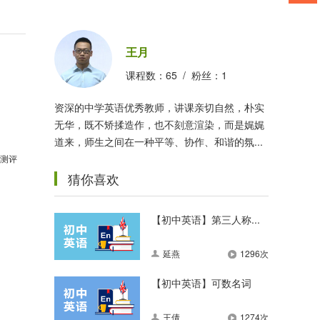
王月
课程数：
65
/ 粉丝：
1
资深的中学英语优秀教师，讲课亲切自然，朴实
无华，既不矫揉造作，也不刻意渲染，而是娓娓
道来，师生之间在一种平等、协作、和谐的氛...
测评
猜你喜欢
【初中英语】第三人称...
延燕
1296次
【初中英语】可数名词
王倩
1274次