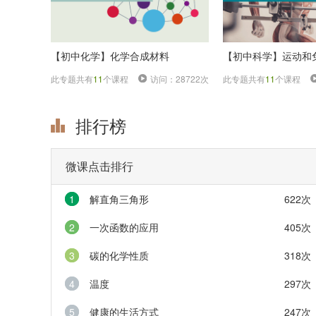
【初中化学】化学合成材料
【初中科学】运动和
此专题共有
11
个课程
访问：28722次
此专题共有
11
个课程
排行榜
微课点击排行
1
解直角三角形
622次
2
一次函数的应用
405次
3
碳的化学性质
318次
4
温度
297次
5
健康的生活方式
247次