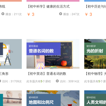
纬线
【初中科学】健康的生活方式
【初中历史与
￥ 3
￥ 3
播放：211次
播放：247次
三角形
【初中英语】普通名词的数
【初中物理】
访问：31709次
此专题共有
5
个课程
访问：30914次
此专题共有
5
个课