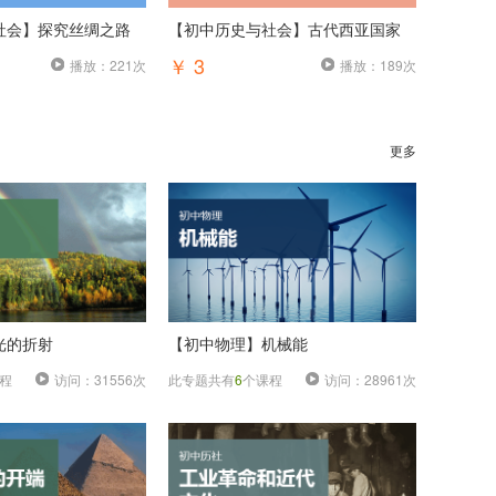
社会】探究丝绸之路
【初中历史与社会】古代西亚国家
￥ 3
播放：221次
播放：189次
更多
光的折射
【初中物理】机械能
程
访问：31556次
此专题共有
6
个课程
访问：28961次