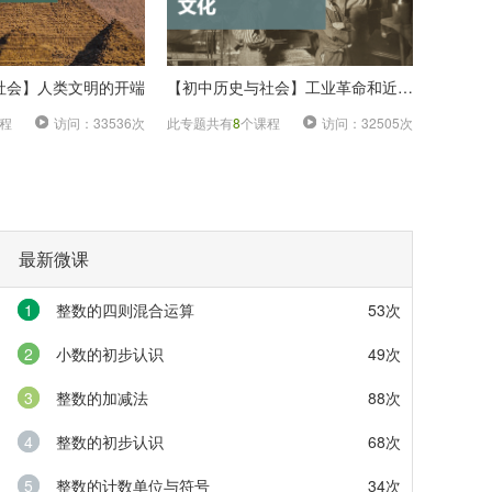
社会】人类文明的开端
【初中历史与社会】工业革命和近代文化
程
访问：33536次
此专题共有
8
个课程
访问：32505次
最新微课
1
整数的四则混合运算
53次
2
小数的初步认识
49次
3
整数的加减法
88次
4
整数的初步认识
68次
5
整数的计数单位与符号
34次