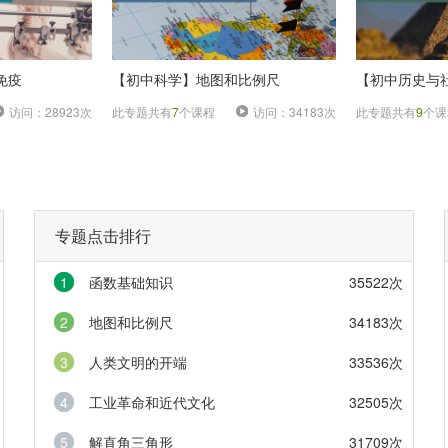
免疫
【初中科学】地图和比例尺
【初中历史与
访问：28923次
此专题共有
7
个课程
访问：34183次
此专题共有
9
个课
专题点击排行
1
函数基础知识
35522次
2
地图和比例尺
34183次
3
人类文明的开端
33536次
4
工业革命和近代文化
32505次
5
解直角三角形
31709次